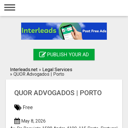
Home
Login
Registration
Contact
PUBLISH YOUR AD
Publish your ad
Interleads.net
»
Legal Services
Search
»
QUOR Advogados | Porto
QUOR ADVOGADOS | PORTO
Free
May 8, 2026